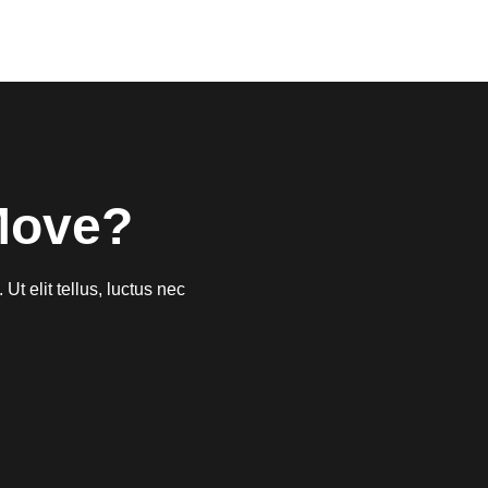
Move?
Ut elit tellus, luctus nec