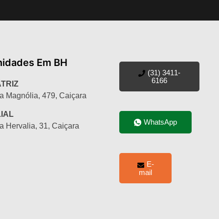
nidades Em BH
(31) 3411-
6166
TRIZ
a Magnólia, 479, Caiçara
LIAL
WhatsApp
a Hervalia, 31, Caiçara
E-
mail