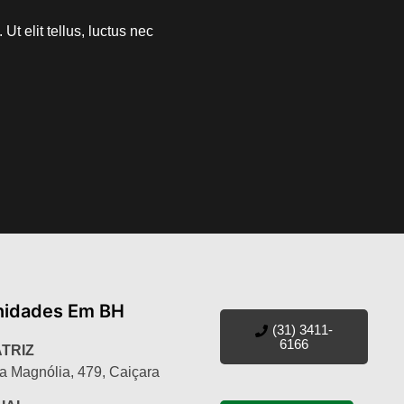
Ut elit tellus, luctus nec
nidades Em BH
(31) 3411-
6166
TRIZ
a Magnólia, 479, Caiçara