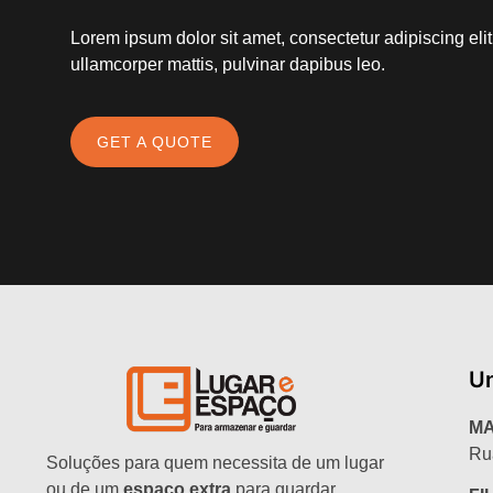
Lorem ipsum dolor sit amet, consectetur adipiscing elit. 
ullamcorper mattis, pulvinar dapibus leo.
GET A QUOTE
U
MA
Ru
Soluções para quem necessita de um lugar
ou de um
espaço extra
para guardar,